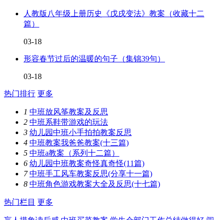
人教版八年级上册历史《戊戌变法》教案（收藏十二
篇）
03-18
形容春节过后的温暖的句子（集锦39句）
03-18
热门排行
更多
1
中班放风筝教案及反思
2
中班系鞋带游戏的玩法
3
幼儿园中班小手拍拍教案反思
4
中班教案我爸爸教案(十三篇)
5
中班a教案（系列十二篇）
6
幼儿园中班教案奇怪真奇怪(11篇)
7
中班手工风车教案反思(分享十一篇)
8
中班角色游戏教案大全及反思(十七篇)
热门栏目
更多