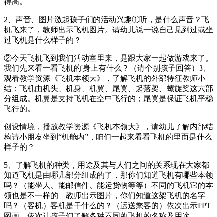
得高。
2、声音、图片激起孩子们的活动兴趣①听，是什么声音？飞
机飞来了，教师出示飞机图片。请幼儿说一说自己见到过或坐
过飞机是什么样子的？
②今天飞机飞到我们活动室里来，是跟大家一起做游戏来了。
我们先来看一看飞机的'身上有什么？（请个别孩子回答）3、
观看教学资源《飞机本领大》，了解飞机的外部特征教师小
结：飞机由机头、机身、机翼、尾翼、起落架、螺旋桨这六部
分组成。机翼是支持飞机在空中飞行的；尾翼是保证飞机平稳
飞行的。
创设情境，播放教学资源《飞机本领大》，请幼儿了解内部结
构请小朋友坐到“机舱内”，咱们一起来看看飞机的里面是什么
样子的？
5、了解飞机的种类，用途及其与人们之间的关系现在大家都
知道飞机是由哪几部分组成的了，那你们知道飞机有哪些本领
吗？（能坐人、能邮信件、能运货物等等）不同的飞机它的本
领也是不一样的，教师出示图片，你们知道这架飞机的名字
吗？（客机）客机是干什么的？（运送乘客的）依次出示PPT
图画，依次让孩子们了解各种不同的飞机的名称及用途。