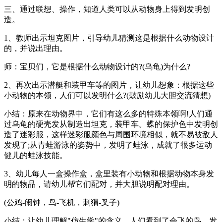
三、通过联想、操作，知道人类可以从动物身上得到发明创
造。
1、教师出示坦克图片，引导幼儿猜测这是根据什么动物设计
的，并说出理由。
师：宝贝们，它是根据什么动物设计的?(乌龟)为什么?
2、再次出示潜艇和装甲车等的图片，让幼儿想象：根据这些
小动物的本领，人们可以发明什么?(鼓励幼儿大胆交流猜想)
小结：原来在动物界中，它们有这么多的特殊本领啊!人们通
过乌龟的硬壳发从制造出坦克，装甲车。蝶的保护色中发明创
造了迷彩服，这样迷彩服颜色与周围环境相似，就不易被敌人
发现了;从青蛙游泳的姿势中，发明了蛙泳，成就了很多运动
健儿的蛙泳技能。
3、幼儿每人一盒操作盒，盒里装有小动物和根据动物本身发
明的物品，请幼儿帮它们配对，并大胆说明配对理由。
(公鸡-闹钟，鸟-飞机，刺猬-叉子)
小结：让幼儿理解"仿生学"的含义，人们看到了会飞的鸟，发