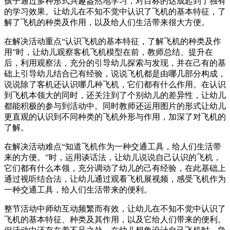
孩子通过多种形式兴趣盎然地学习，对目标的达成起到了独有
的学习效果。让幼儿在不知不觉中认识了飞机的基本特征，了
解了飞机的种类及作用，以及给人们生活带来很大方便。
在解决活动重点“认识飞机的基本特征，了解飞机的种类及作
用”时，让幼儿观察客机飞机模型在前，教师总结、提升在
后，利用观察法，充分的引导幼儿探索与发现，并在己有的基
础上引导幼儿结合已有经验，说说飞机都是由哪几部分构成，
说说除了客机还认识哪几种飞机，它们都有什么作用。在认识
到飞机本领大的同时，还关注到了个别幼儿的差异性，让幼儿
都能积极的参与到活动中。同时教师还运用图片的形式让幼儿
更直观的认识到不同种类的飞机外形与作用，加深了对飞机的
了解。
在解决活动难点“知道飞机作为一种交通工具，给人们生活带
来的方便。”时，运用谈话法，让幼儿说说自己认识的飞机，
它们都有什么本领，充分调动了幼儿的己有经验，在此基础上
通过视听结合法，让幼儿通过观看飞机展视频，感受飞机作为
一种交通工具，给人们生活带来的便利。
整节活动中师幼互动频繁而有效，让幼儿在不知不觉中认识了
飞机的基本特征、种类及其作用，以及它给人们带来的便利。