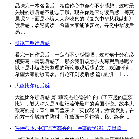
品味完一本名著后，相信你心中会有不少感想，这时最
关键的读后感不能忘了哦。现在你是否对读后感一筹莫
展呢？下面是小编为大家收集的《复兴中华从我做起》
读后感，欢迎阅读，希望大家能够喜欢。寻觅中华读后
感 ...
辩论守则读后感
看完一部作品后，一定有不少感悟吧，这时候十分有必
须要写16篇观后感了！那么我们该怎么去写观后感呢？
以下是小编收集整理的辩论赛观后感范文，欢迎阅读，
希望大家能够喜欢。辩论守则读后感 篇1星期二上 ...
大盗比尔读后感
大盗比尔读后感 篇1菲茨杰拉德创作的《了不起的盖茨
比》，被人称为是20世纪流传最广的美国小说。故事大
致写的是：青年军官盖茨比，英俊聪明，激情浪漫，在
南方一个城市驻防时，和黛西一见钟情，私订终身 ...
课件范本: 中班语言高兴的一件事教学设计反思篇一