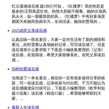
红尘潇湘读后感 篇1你们可知，《红楼梦》里的色彩是
最多的!王熙凤是红色。热情大胆能干狠毒。她的出场风
风火火，如一股暖烘烘的风，《红楼梦》中有好多场景
都因为有她而热闹非凡，生动活泼。她深的贾母的 ...
2025农民父亲读后感
认真品味一部名著后，大家一定对生活有了新的感悟和
看法，此时需要认真地做好记录，写写读后感了。但是
读后感有什么要求呢？下面是小编收集整理的《父亲》
读后感，欢迎阅读，希望大家能够喜欢。农民父亲读后
感 ...
别样的爱读后感
当阅读了一本名著后，相信你一定有很多值得分享的收
获，写一份读后感，记录收获与付出吧。千万不能认为
读后感随便应付就可以，下面是小编整理的《欧亨利短
篇小说集》读后感（精选15篇），希望能够帮助到大
家。 ...
最新人生读后感