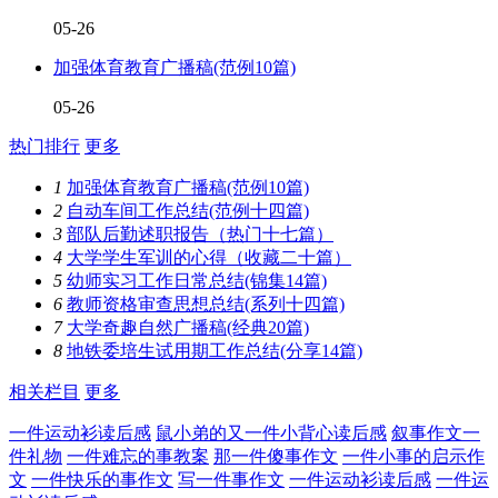
05-26
加强体育教育广播稿(范例10篇)
05-26
热门排行
更多
1
加强体育教育广播稿(范例10篇)
2
自动车间工作总结(范例十四篇)
3
部队后勤述职报告（热门十七篇）
4
大学学生军训的心得（收藏二十篇）
5
幼师实习工作日常总结(锦集14篇)
6
教师资格审查思想总结(系列十四篇)
7
大学奇趣自然广播稿(经典20篇)
8
地铁委培生试用期工作总结(分享14篇)
相关栏目
更多
一件运动衫读后感
鼠小弟的又一件小背心读后感
叙事作文一
件礼物
一件难忘的事教案
那一件傻事作文
一件小事的启示作
文
一件快乐的事作文
写一件事作文
一件运动衫读后感
一件运