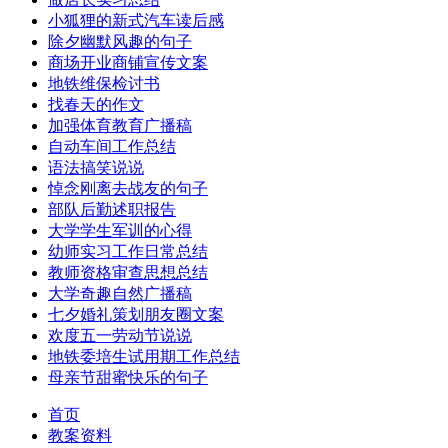
小狐狸的新式汽车读后感
除夕幽默风趣的句子
商场开业商铺宣传文案
地铁维保检讨书
找春天的作文
加强体育教育广播稿
自动车间工作总结
语法搞笑说说
悼念刚离去战友的句子
部队后勤述职报告
大学学生军训的心得
幼师实习工作日常总结
教师资格审查思想总结
大学奇趣自然广播稿
七夕婚礼策划朋友圈文案
欢度五一劳动节说说
地铁委培生试用期工作总结
母亲节甜蜜快乐的句子
首页
教案资料