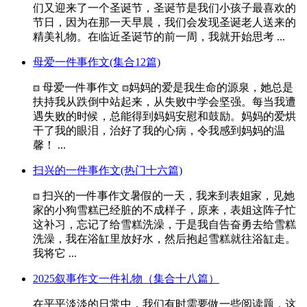
们又迎来了一个圣诞节，圣诞节是我们小孩子最喜欢的
节日，因为在那一天早晨，我们会发现圣诞老人送来的
精美礼物。在临近圣诞节的前一周，我就开始思考 ...
母爱一件事作文(集合12篇)
⧈ 母爱一件事作文 ⧈妈妈的爱是我生命的源泉，她总是
扶持我从跌倒中站起来，从失败中学会坚强。每当我遭
遇失败的时候，总能得到妈妈安慰和鼓励。妈妈的爱烘
干了我的眼泪，治好了我的心病，令我感到妈妈的温
馨！ ...
扫兴的一件事作文(热门十六篇)
⧈ 扫兴的一件事作文暑假的一天，我来到表姐家，见她
家的小狗雪糕已经脏的不成样子，原来，表姐这阵子忙
这补习，忘记了给雪糕洗澡，于是我自告奋勇去给雪糕
洗澡，我在浴缸里放好水，然后抱起雪糕就往浴缸走。
我将它 ...
2025叙事作文一件礼物（集合十八篇）
在平平淡淡的日常中，我们有时需要做一些阅读题，这