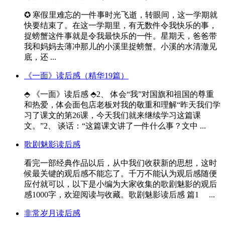
✪ 寒假里难忘的一件事时光飞逝，转眼间，这一学期就
快要结束了。在这一学期里，有无数件令我快乐的事，
捉螃蟹这件事就是令我最快乐的一件。星期天，爸爸带
我和妈妈去薄冲那儿的小溪里捉螃蟹。小溪的水清澈见
底，还 ...
《一面》读后感（精华19篇）
⬘ 《一面》读后感 ⬘2、 体会“我”对国旗和祖国的尊重
和热爱，体会面包店老板对我的敬重和理解“昨天我们学
习了课文的第26课，今天我们就来继续学习这篇课
文。”2、 谈话：“这篇课文讲了一件什么事？文中 ...
歌剧魅影读后感
看完一部经典作品以后，从中我们收获新的思想，这时
候最关键的观后感不能忘了。千万不能认为观后感随便
应付就可以，以下是小编为大家收集的歌剧魅影的观后
感1000字，欢迎阅读与收藏。歌剧魅影读后感 篇1 ...
非常岁月读后感