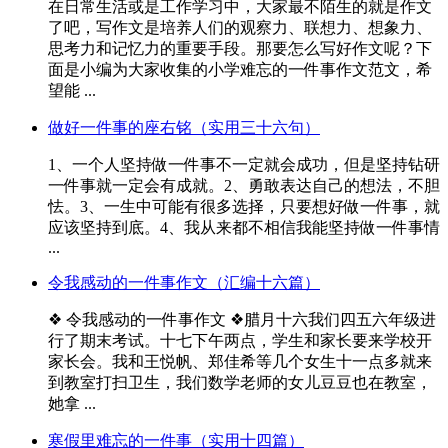
在日常生活或是工作学习中，大家最不陌生的就是作文
了吧，写作文是培养人们的观察力、联想力、想象力、
思考力和记忆力的重要手段。那要怎么写好作文呢？下
面是小编为大家收集的小学难忘的一件事作文范文，希
望能 ...
做好一件事的座右铭（实用三十六句）
1、一个人坚持做一件事不一定就会成功，但是坚持钻研
一件事就一定会有成就。2、勇敢表达自己的想法，不胆
怯。3、一生中可能有很多选择，只要想好做一件事，就
应该坚持到底。4、我从来都不相信我能坚持做一件事情
...
令我感动的一件事作文（汇编十六篇）
❖ 令我感动的一件事作文 ❖腊月十六我们四五六年级进
行了期末考试。十七下午两点，学生和家长要来学校开
家长会。我和王悦帆、郑佳希等几个女生十一点多就来
到教室打扫卫生，我们数学老师的女儿豆豆也在教室，
她拿 ...
寒假里难忘的一件事（实用十四篇）