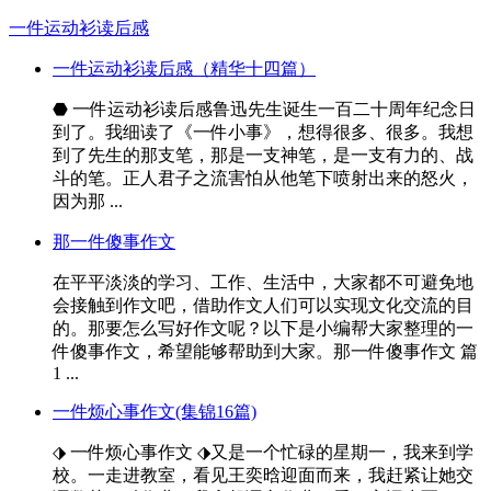
一件运动衫读后感
一件运动衫读后感（精华十四篇）
⬣ 一件运动衫读后感鲁迅先生诞生一百二十周年纪念日
到了。我细读了《一件小事》，想得很多、很多。我想
到了先生的那支笔，那是一支神笔，是一支有力的、战
斗的笔。正人君子之流害怕从他笔下喷射出来的怒火，
因为那 ...
那一件傻事作文
在平平淡淡的学习、工作、生活中，大家都不可避免地
会接触到作文吧，借助作文人们可以实现文化交流的目
的。那要怎么写好作文呢？以下是小编帮大家整理的一
件傻事作文，希望能够帮助到大家。那一件傻事作文 篇
1 ...
一件烦心事作文(集锦16篇)
⬗ 一件烦心事作文 ⬗又是一个忙碌的星期一，我来到学
校。一走进教室，看见王奕晗迎面而来，我赶紧让她交