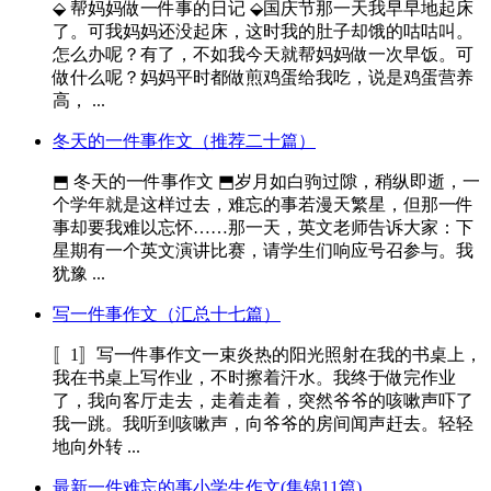
⬙ 帮妈妈做一件事的日记 ⬙国庆节那一天我早早地起床
了。可我妈妈还没起床，这时我的肚子却饿的咕咕叫。
怎么办呢？有了，不如我今天就帮妈妈做一次早饭。可
做什么呢？妈妈平时都做煎鸡蛋给我吃，说是鸡蛋营养
高， ...
冬天的一件事作文（推荐二十篇）
⬒ 冬天的一件事作文 ⬒岁月如白驹过隙，稍纵即逝，一
个学年就是这样过去，难忘的事若漫天繁星，但那一件
事却要我难以忘怀……那一天，英文老师告诉大家：下
星期有一个英文演讲比赛，请学生们响应号召参与。我
犹豫 ...
写一件事作文（汇总十七篇）
〚1〛写一件事作文一束炎热的阳光照射在我的书桌上，
我在书桌上写作业，不时擦着汗水。我终于做完作业
了，我向客厅走去，走着走着，突然爷爷的咳嗽声吓了
我一跳。我听到咳嗽声，向爷爷的房间闻声赶去。轻轻
地向外转 ...
最新一件难忘的事小学生作文(集锦11篇)