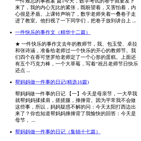
一件难忘的事教案 篇1今天，数学考试的卷子就要发下
来了，我的内心无比的紧张，既盼望着，又害怕着，内
心很是矛盾。上课铃声响了，数学老师夹着一叠卷子走
进了教室。他扫视了一下同学们，把卷子放到讲台上 ...
一件快乐的事作文（精华十二篇）
★ 一件快乐的事作文去年的教师节，我、包玉莹、卓拉
和张诗涵，准备给老师过一个快乐的开心的教师节。我
们四个在香可堡罗给老师定了一个心形的蛋糕。上面还
有五个巧克力棒，一个大草莓，写着“祝吕老师节日快乐
还点 ...
帮妈妈做一件事的日记(精选16篇)
帮妈妈做一件事的日记 【一】今天是母亲节，一大早我
就帮妈妈揉揉肩，搓搓腿，捶捶背。因为平常我不会做
这些事，所以，妈妈疑惑不解的问：今天太阳打西边出
来了？你也知道帮妈妈捶捶背了我愉快的回答：今天是
母节， ...
帮妈妈做一件事的日记（集锦十七篇）