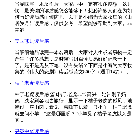
当品味完一本著作后，大家心中一定有很多感想，这时
候，最关键的读后感怎么能落下！想必许多人都在为如
何写好读后感而烦恼吧，以下是小编为大家收集的《山
居岁月》读后感，仅供参考，希望能够帮助到大家。非
常岁 ...
美国悲剧读后感
当细细地品读完一本名著后，大家对人生或者事物一定
产生了许多感想，是时候写14篇读后感好好记录一下
了。是不是无从下笔、没有头绪？下面是小编为大家收
集的《伟大的悲剧》读后感范文800字（通用14篇）， ...
桔子老虎读后感
桔子老虎读后感 篇1桔子老虎非常高兴，她告别了妈
妈，决定到各地去旅行，显示一下桔子老虎的威风，她
翻过一座山冈，看见一棵睡下趴着一只小羊，桔子老虎
就去问小羊：“这是哪里呀？”小羊见了桔子老虎以为是
真 ...
寻觅中华读后感