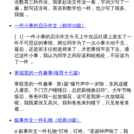
语数英三科作业。我拿起语文作业一看，字词少写了一
遍，默写还没有。英语和数学也一样，也少写了很多。
我顿 ...
一件小事的启示作文（精华18篇）
〚1〛一件小事的启示作文今天上午在品社课上发生了一
件不可思议的事情。两位同学为了一点小事大动干戈，
最后，还是班主任程老师来了，才把事情平息下去。通
过这件小事，我认为同学之间应该和睦相处，不应该为
了一件 ...
寒假里的一件趣事(推荐十七篇)
寒假里的一件趣事 · 第1篇“爆竹声中一岁除，东风送暖
入屠苏。千门万户曈曈日，总把新桃换旧符”。大年节晚
饭后，爸爸叫我一起放烟花，这可是我第一次放烟花
呢，我既紧张又高兴。我和爸爸来到楼下，只见爸爸拿
着 ...
叙事作文一件礼物（经典18篇）
⧈ 叙事作文一件礼物“叮咚，叮咚。”圣诞钟声响了，我