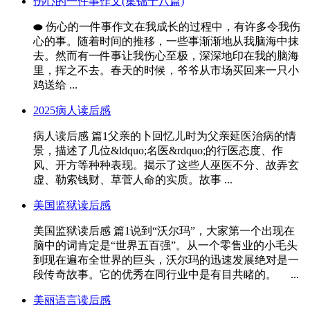
伤心的一件事作文(集锦十八篇)
⬬ 伤心的一件事作文在我成长的过程中，有许多令我伤
心的事。随着时间的推移，一些事渐渐地从我脑海中抹
去。然而有一件事让我伤心至极，深深地印在我的脑海
里，挥之不去。春天的时候，爷爷从市场买回来一只小
鸡送给 ...
2025病人读后感
病人读后感 篇1父亲的卜回忆儿时为父亲延医治病的情
景，描述了几位&ldquo;名医&rdquo;的行医态度、作
风、开方等种种表现。揭示了这些人巫医不分、故弄玄
虚、勒索钱财、草菅人命的实质。故事 ...
美国监狱读后感
美国监狱读后感 篇1说到“沃尔玛”，大家第一个出现在
脑中的词肯定是“世界五百强”。从一个零售业的小毛头
到现在遍布全世界的巨头，沃尔玛的迅速发展绝对是一
段传奇故事。它的优秀在同行业中是有目共睹的。 ...
美丽语言读后感