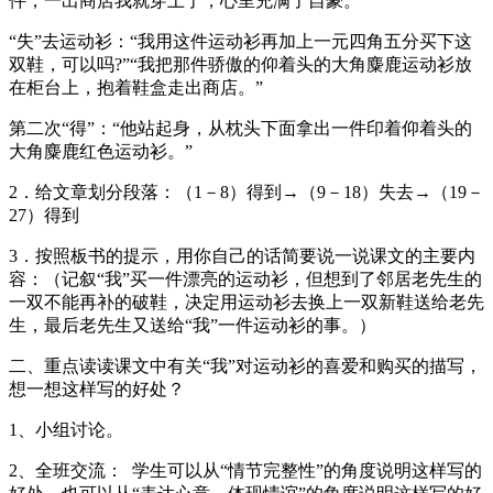
件，一出商店我就穿上了，心里充满了自豪。”
“失”去运动衫：“我用这件运动衫再加上一元四角五分买下这
双鞋，可以吗?”“我把那件骄傲的仰着头的大角麋鹿运动衫放
在柜台上，抱着鞋盒走出商店。”
第二次“得”：“他站起身，从枕头下面拿出一件印着仰着头的
大角麋鹿红色运动衫。”
2．给文章划分段落：（1－8）得到→（9－18）失去→（19－
27）得到
3．按照板书的提示，用你自己的话简要说一说课文的主要内
容：（记叙“我”买一件漂亮的运动衫，但想到了邻居老先生的
一双不能再补的破鞋，决定用运动衫去换上一双新鞋送给老先
生，最后老先生又送给“我”一件运动衫的事。）
二、重点读读课文中有关“我”对运动衫的喜爱和购买的描写，
想一想这样写的好处？
1、小组讨论。
2、全班交流： 学生可以从“情节完整性”的角度说明这样写的