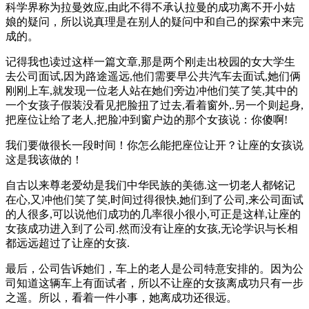
科学界称为拉曼效应,由此不得不承认拉曼的成功离不开小姑
娘的疑问，所以说真理是在别人的疑问中和自己的探索中来完
成的。
记得我也读过这样一篇文章,那是两个刚走出校园的女大学生
去公司面试,因为路途遥远,他们需要早公共汽车去面试,她们俩
刚刚上车,就发现一位老人站在她们旁边冲他们笑了笑,其中的
一个女孩子假装没看见把脸扭了过去,看着窗外,.另一个则起身,
把座位让给了老人,把脸冲到窗户边的那个女孩说：你傻啊!
我们要做很长一段时间！你怎么能把座位让开？让座的女孩说
这是我该做的！
自古以来尊老爱幼是我们中华民族的美德.这一切老人都铭记
在心,又冲他们笑了笑,时间过得很快,她们到了公司,来公司面试
的人很多,可以说他们成功的几率很小很小,可正是这样,让座的
女孩成功进入到了公司.然而没有让座的女孩,无论学识与长相
都远远超过了让座的女孩.
最后，公司告诉她们，车上的老人是公司特意安排的。因为公
司知道这辆车上有面试者，所以不让座的女孩离成功只有一步
之遥。所以，看着一件小事，她离成功还很远。