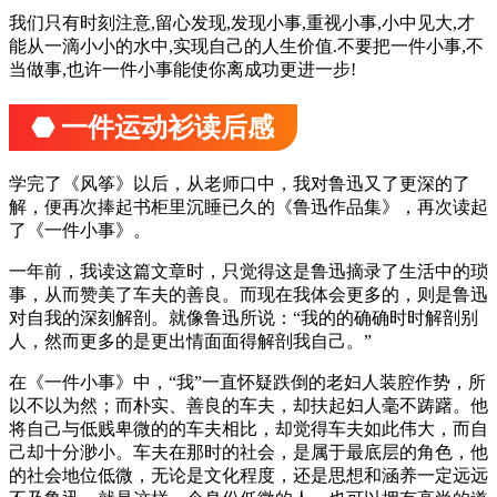
我们只有时刻注意,留心发现,发现小事,重视小事,小中见大,才
能从一滴小小的水中,实现自己的人生价值.不要把一件小事,不
当做事,也许一件小事能使你离成功更进一步!
⬣ 一件运动衫读后感
学完了《风筝》以后，从老师口中，我对鲁迅又了更深的了
解，便再次捧起书柜里沉睡已久的《鲁迅作品集》，再次读起
了《一件小事》。
一年前，我读这篇文章时，只觉得这是鲁迅摘录了生活中的琐
事，从而赞美了车夫的善良。而现在我体会更多的，则是鲁迅
对自我的深刻解剖。就像鲁迅所说：“我的的确确时时解剖别
人，然而更多的是更出情面面得解剖我自己。”
在《一件小事》中，“我”一直怀疑跌倒的老妇人装腔作势，所
以不以为然；而朴实、善良的车夫，却扶起妇人毫不踌躇。他
将自己与低贱卑微的的车夫相比，却觉得车夫如此伟大，而自
己却十分渺小。车夫在那时的社会，是属于最底层的角色，他
的社会地位低微，无论是文化程度，还是思想和涵养一定远远