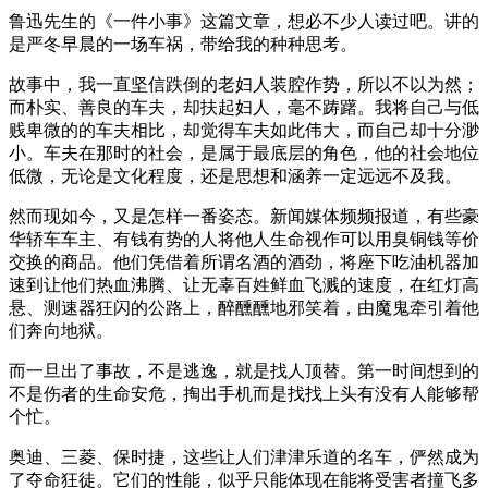
鲁迅先生的《一件小事》这篇文章，想必不少人读过吧。讲的
是严冬早晨的一场车祸，带给我的种种思考。
故事中，我一直坚信跌倒的老妇人装腔作势，所以不以为然；
而朴实、善良的车夫，却扶起妇人，毫不踌躇。我将自己与低
贱卑微的的车夫相比，却觉得车夫如此伟大，而自己却十分渺
小。车夫在那时的社会，是属于最底层的角色，他的社会地位
低微，无论是文化程度，还是思想和涵养一定远远不及我。
然而现如今，又是怎样一番姿态。新闻媒体频频报道，有些豪
华轿车车主、有钱有势的人将他人生命视作可以用臭铜钱等价
交换的商品。他们凭借着所谓名酒的酒劲，将座下吃油机器加
速到让他们热血沸腾、让无辜百姓鲜血飞溅的速度，在红灯高
悬、测速器狂闪的公路上，醉醺醺地邪笑着，由魔鬼牵引着他
们奔向地狱。
而一旦出了事故，不是逃逸，就是找人顶替。第一时间想到的
不是伤者的生命安危，掏出手机而是找找上头有没有人能够帮
个忙。
奥迪、三菱、保时捷，这些让人们津津乐道的名车，俨然成为
了夺命狂徒。它们的性能，似乎只能体现在能将受害者撞飞多