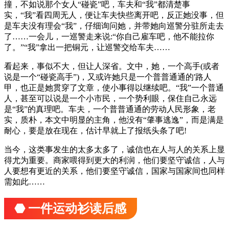
撞，不如说那个女人“碰瓷”吧，车夫和“我”都清楚事
实，“我”看四周无人，便让车夫快些离开吧，反正她没事，但
是车夫没有理会“我”，仔细询问她，并带她向巡警分驻所走去
了……一会儿，一巡警走来说:“你自己雇车吧，他不能拉你
了。”“我”拿出一把铜元，让巡警交给车夫……
看起来，事似不大，但让人深省。文中，她，一个高手(或者
说是一个“碰瓷高手”)，又或许她只是一个普普通通的'路人
甲，也正是她贯穿了文章，使小事得以继续吧。“我”一个普通
人，甚至可以说是一个小市民，一个势利眼，保住自己永远
是“我”的真理吧。车夫，一个普普通通的劳动人民形象，老
实，质朴，本文中明显的主角，他没有“肇事逃逸”，而是满是
耐心，要是放在现在，估计早就上了报纸头条了吧!
当今，这类事发生的太多太多了，诚信也在人与人的关系上显
得尤为重要。商家喂得到更大的利润，他们要坚守诚信，人与
人要想有更近的关系，他们要坚守诚信，国家与国家间也同样
需如此……
⬣ 一件运动衫读后感