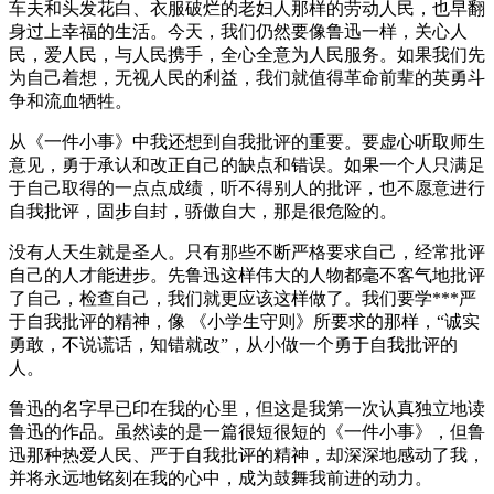
车夫和头发花白、衣服破烂的老妇人那样的劳动人民，也早翻
身过上幸福的生活。今天，我们仍然要像鲁迅一样，关心人
民，爱人民，与人民携手，全心全意为人民服务。如果我们先
为自己着想，无视人民的利益，我们就值得革命前辈的英勇斗
争和流血牺牲。
从《一件小事》中我还想到自我批评的重要。要虚心听取师生
意见，勇于承认和改正自己的缺点和错误。如果一个人只满足
于自己取得的一点点成绩，听不得别人的批评，也不愿意进行
自我批评，固步自封，骄傲自大，那是很危险的。
没有人天生就是圣人。只有那些不断严格要求自己，经常批评
自己的人才能进步。先鲁迅这样伟大的人物都毫不客气地批评
了自己，检查自己，我们就更应该这样做了。我们要学***严
于自我批评的精神，像 《小学生守则》所要求的那样，“诚实
勇敢，不说谎话，知错就改”，从小做一个勇于自我批评的
人。
鲁迅的名字早已印在我的心里，但这是我第一次认真独立地读
鲁迅的作品。虽然读的是一篇很短很短的《一件小事》，但鲁
迅那种热爱人民、严于自我批评的精神，却深深地感动了我，
并将永远地铭刻在我的心中，成为鼓舞我前进的动力。