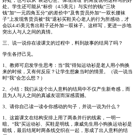
好处，也可以从“表达心意、体现情谊”的角度说明这样写的好
处。学生还可能从“标价（4.5美元）与实付的钱(“三块
钱”加“一元四角五分”)的差价中”及售货员外加“一双长腰袜
子”上发现售货员被“我”退衫买鞋关心老人的行为所感动，才
会以4.45美元售出鞋子还外加一双袜子。这样写，更进一步地
突出人与人之间的真情。
三、说一说你在读课文的过程中，料到故事的结局了吗？
学生各抒己见。
1、教师可启发学生思考：当“我”得知运动衫是老人用小狗换
来的时候，又有何反应？让学生想象当时的情景。（说一说当
时“我”会怎么想？）
2、小结：我们从这个出人意料的结局中不仅产生新奇感，而
且为人与人之间的真诚友谊而深感震撼。
3、请你自己读一读令你感动的句子，并说一说为什么？
1、这篇课文在结构安排上用了两条并行的线索，一明一
暗。“我”买运动衫、买鞋是明线，康威先生用小狗换运动衫是
暗线，最后结尾时两条线交织在一起，形成了出人意料的结