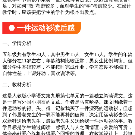
足，对如何“教”考虑较多，而对学生的“学”考虑较少。在设计
教学时，应该要把学生的学作为根本出发点。
⬣ 一件运动衫读后感
一、学情分析
五年级共有学生30人，其中男生15人，女生15人。学生的年龄
大部分在11岁左右，年龄结构比较正常，男女生比例均衡。但
部分学生基础较差，不能按时完成作业，学习态度不够端正。
自律性差，上课好动，喜欢说话等。
二、教材分析
这是人教版小学语文第九册第七单元的一篇独立阅读课文。这
是一篇写外国小朋友的文章。作者是马克哈格。课文围绕着一
件运动衫的得、失、得，记叙我买了一件漂亮的运动衫，但想
到了邻居老先生的一双不能再补的破鞋，决定用运动衫去换一
双新鞋送给老先生，最后老先生又送给我一件运动衫的事。教
学目标是学生通过阅读，感悟人与人之间情谊与关爱的可贵，
体会奉献爱心终将获得爱心回报的道理。在教学设计上，我抓