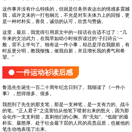
这件事并没有什么特殊的，但就是任务所表达出的情感多震撼
我，或许文末的一打包铜元，不光是对车夫体力上的回报，更
是一种对朴实，善良，诚信的认可，欣赏与赞扬。
这里，最后，我觉得引用原文中的一段话在合适不过了：“几
年来的文治武力，在我早如幼小时候所读过的‘子曰诗云’一
般，背不上半句了。独有这一件小事，却总是浮在我眼前，有
时反更分明，教我惭愧，催我自新，并且增长我的勇气和希
望。”
⬣ 一件运动衫读后感
鲁迅先生诞生一百二十周年纪念日到了。我细读了《一件小
事》，想得很多、很多。
我想到了先生的那支笔，那是一支神笔，是一支有力的、战斗
的笔。“正人君子”之流害怕从他笔下喷射出来的怒火，因为那
会化作一支支利箭，直刺他们的心胸。而“无知”、“低能”的最
朴实、最憨厚、处于社会最下层的人民的高贵品质，也被他的
笔生动地表现了出来。