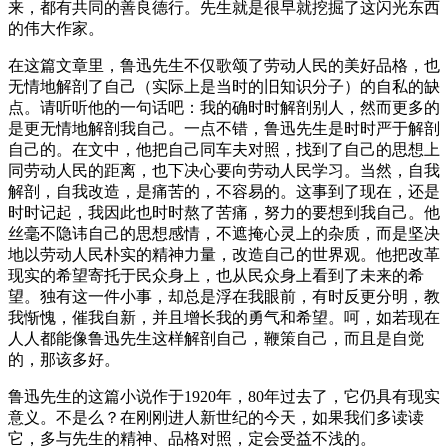
来，都有共同的善良德行。先生就是很早就挖掘了这闪光东西
的伟大作家。
在这篇文章里，鲁迅先生不仅歌颂了劳动人民的美好品格，也
无情地解剖了自己（实际上是当时的旧知识分子）的自私的缺
点。请听听他的一句话吧：我的确时时解剖别人，然而更多的
是更无情地解剖我自己。一点不错，鲁迅先生是时时严于解剖
自己的。在文中，他把自己同车夫对照，找到了自己的思想上
同劳动人民的距离，也下决心要向劳动人民学习。当然，自我
解剖，自我改造，是痛苦的，不容易的。这事到了现在，还是
时时记起，我因此也时时熬了苦痛，努力的要想到我自己。他
丝毫不隐讳自己的思想感情，不遮掩心灵上的杂质，而是坚决
地以劳动人民朴实的精神力量，改造自己的世界观。他把改革
现实的希望寄托于民众身上，也从民众身上看到了未来的希
望。独有这一件小事，却总是浮在我眼前，有时反更分明，教
我惭愧，催我自新，并且增长我的勇气和希望。呵，如若现在
人人都能像鲁迅先生这样解剖自己，鞭策自己，而且是自觉
的，那该多好。
鲁迅先生的这篇小说作于1920年，80年过去了，它仍具有现实
意义。不是么？在刚刚进人新世纪的今天，如果我们多读读
它，多与先生的精神、品格对照，定会受益不浅的。