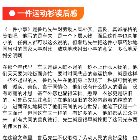
⬣ 一件运动衫读后感
《一件小事》是鲁迅先生对劳动人民朴实、善良、真诚品格的
赞歌吧！他写的是车夫，是一个下层人物，而且这件事也真够
小的，任何人都可以这么说的。但奢迅先生把这件小事巧妙地
同当时的国家大事对比，成功地映衬出小事的意义，多么地爱
憎分明啊！
在那个年代里，车夫是被人瞧不起的，称不上什么人物的。他
们天天要为吃饭而奔忙，要时时同悲苦的命运抗争。就是这样
一些不起眼的人，鲁迅先生在他们身上发现了一种极可贵的素
质：诚实、善良、富于同情心。他们没有什么惊人的语言，没
有奇丽的才思，甚至外形也显得笨拙、憨厚，衣衫更是破旧
的。可鲁迅先生注意到了在他们破旧的衣衫内裹着的纯挚的
心，进而深刻地揭示了他们高尚的内心世界。他笔下仅是一个
车夫而已，但同这车夫一样的，有好多的人，他们都从民众中
来，都有共同的善良德行。先生就是很早就挖掘了这闪光东西
的伟大作家。
在这篇文章里，鲁迅先生不仅歌颂了劳动人民的美好品格，也