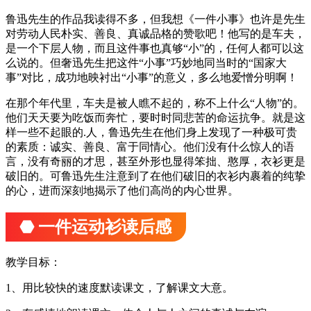
鲁迅先生的作品我读得不多，但我想《一件小事》也许是先生
对劳动人民朴实、善良、真诚品格的赞歌吧！他写的是车夫，
是一个下层人物，而且这件事也真够“小”的，任何人都可以这
么说的。但奢迅先生把这件“小事”巧妙地同当时的“国家大
事”对比，成功地映衬出“小事”的意义，多么地爱憎分明啊！
在那个年代里，车夫是被人瞧不起的，称不上什么“人物”的。
他们天天要为吃饭而奔忙，要时时同悲苦的命运抗争。就是这
样一些不起眼的.人，鲁迅先生在他们身上发现了一种极可贵
的素质：诚实、善良、富于同情心。他们没有什么惊人的语
言，没有奇丽的才思，甚至外形也显得笨拙、憨厚，衣衫更是
破旧的。可鲁迅先生注意到了在他们破旧的衣衫内裹着的纯挚
的心，进而深刻地揭示了他们高尚的内心世界。
⬣ 一件运动衫读后感
教学目标：
1、用比较快的速度默读课文，了解课文大意。