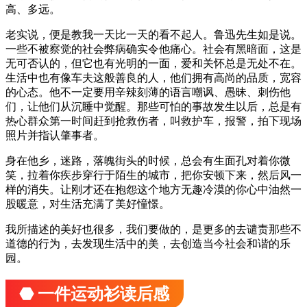
高、多远。
老实说，便是教我一天比一天的看不起人。鲁迅先生如是说。
一些不被察觉的社会弊病确实令他痛心。社会有黑暗面，这是
无可否认的，但它也有光明的一面，爱和关怀总是无处不在。
生活中也有像车夫这般善良的人，他们拥有高尚的品质，宽容
的心态。他不一定要用辛辣刻薄的语言嘲讽、愚昧、刺伤他
们，让他们从沉睡中觉醒。那些可怕的事故发生以后，总是有
热心群众第一时间赶到抢救伤者，叫救护车，报警，拍下现场
照片并指认肇事者。
身在他乡，迷路，落魄街头的时候，总会有生面孔对着你微
笑，拉着你疾步穿行于陌生的城市，把你安顿下来，然后风一
样的消失。让刚才还在抱怨这个地方无趣冷漠的你心中油然一
股暖意，对生活充满了美好憧憬。
我所描述的美好也很多，我们要做的，是更多的去谴责那些不
道德的行为，去发现生活中的美，去创造当今社会和谐的乐
园。
⬣ 一件运动衫读后感