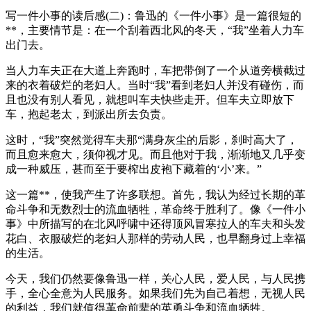
写一件小事的读后感(二)：鲁迅的《一件小事》是一篇很短的
**，主要情节是：在一个刮着西北风的冬天，“我”坐着人力车
出门去。
当人力车夫正在大道上奔跑时，车把带倒了一个从道旁横截过
来的衣着破烂的老妇人。当时“我”看到老妇人并没有碰伤，而
且也没有别人看见，就想叫车夫快些走开。但车夫立即放下
车，抱起老太，到派出所去负责。
这时，“我”突然觉得车夫那“满身灰尘的后影，刹时高大了，
而且愈来愈大，须仰视才见。而且他对于我，渐渐地又几乎变
成一种威压，甚而至于要榨出皮袍下藏着的‘小’来。”
这一篇**，使我产生了许多联想。首先，我认为经过长期的革
命斗争和无数烈士的流血牺牲，革命终于胜利了。像《一件小
事》中所描写的在北风呼啸中还得顶风冒寒拉人的车夫和头发
花白、衣服破烂的老妇人那样的劳动人民，也早翻身过上幸福
的生活。
今天，我们仍然要像鲁迅一样，关心人民，爱人民，与人民携
手，全心全意为人民服务。如果我们先为自己着想，无视人民
的利益，我们就值得革命前辈的英勇斗争和流血牺牲。