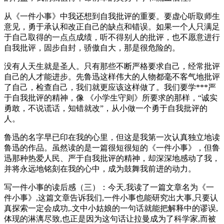
从《一件小事》中我还想到自我批评的重要。要虚心听取师生
意见，勇于承认和改正自己的缺点和错误。如果一个人只满足
于自己取得的一点点成绩，听不得别人的批评，也不愿意进行
自我批评，固步自封，骄傲自大，那是很危险的。
没有人天生就是圣人。只有那些不断严格要求自己，经常批评
自己的人才能进步。先鲁迅这样伟大的人物都毫不客气地批评
了自己，检查自己，我们就更应该这样做了。我们要学***严
于自我批评的精神，像 《小学生守则》所要求的那样，“诚实
勇敢，不说谎话，知错就改”，从小做一个勇于自我批评的
人。
鲁迅的名字早已印在我的心里，但这是我第一次认真独立地读
鲁迅的作品。虽然读的是一篇很短很短的《一件小事》，但鲁
迅那种热爱人民、严于自我批评的精神，却深深地感动了我，
并将永远地铭刻在我的心中，成为鼓舞我前进的动力。
写一件小事的读后感（三）：今天,我读了一篇文章名为《一
件小事》,这篇文章告诉我们,一件小事也能研究出大事,只要认
真探索一定会成功,.文中小姑娘的一句话就能把解释中的谬误,
体现的淋漓尽致,也正是因为这句话让拉曼成为了科学家,而被