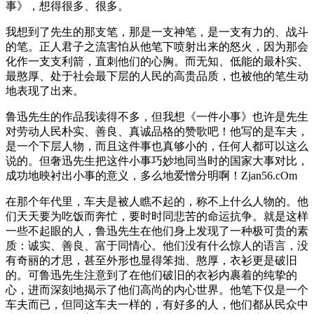
事》，想得很多、很多。
我想到了先生的那支笔，那是一支神笔，是一支有力的、战斗
的笔。正人君子之流害怕从他笔下喷射出来的怒火，因为那会
化作一支支利箭，直刺他们的心胸。而无知、低能的最朴实、
最憨厚、处于社会最下层的人民的高贵品质，也被他的笔生动
地表现了出来。
鲁迅先生的作品我读得不多，但我想《一件小事》也许是先生
对劳动人民朴实、善良、真诚品格的赞歌吧！他写的是车夫，
是一个下层人物，而且这件事也真够小的，任何人都可以这么
说的。但奢迅先生把这件小事巧妙地同当时的国家大事对比，
成功地映衬出小事的意义，多么地爱憎分明啊！Zjan56.cOm
在那个年代里，车夫是被人瞧不起的，称不上什么人物的。他
们天天要为吃饭而奔忙，要时时同悲苦的命运抗争。就是这样
一些不起眼的人，鲁迅先生在他们身上发现了一种极可贵的素
质：诚实、善良、富于同情心。他们没有什么惊人的语言，没
有奇丽的才思，甚至外形也显得笨拙、憨厚，衣衫更是破旧
的。可鲁迅先生注意到了在他们破旧的衣衫内裹着的纯挚的
心，进而深刻地揭示了他们高尚的内心世界。他笔下仅是一个
车夫而已，但同这车夫一样的，有好多的人，他们都从民众中