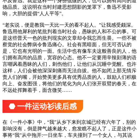
不及鲁迅。就是这样一个身份低微的人，也可以拥有高尚的道
德品质。这说明在当时封建思想阴影的笼罩下，鲁迅不受影
响，大胆的提倡“人人平等”。
“老实说，便是教我一天比一天的看不起人。”让我感受颇深。
鲁迅用他犀利的笔批判着当时社会，愚昧的人和不公的事。可
是这些普天一色的批判现实的文章却令我忘而生畏。一些不被
察觉的社会弊病令鲁迅痛心。社会有黑暗面，但无可否认的
是，它也有光明的一面。生活中也有像车夫这般善良的人，他
们拥有高尚的品质，宽容的心态。他不一定要用辛辣刻薄的语
言嘲讽着愚昧的人们，刺伤他们，让他们从沉睡中觉醒。也许
这样，人们会被他深深刺痛而无法自拔。他不如闭上那无情斥
责人们的嘴，开始赞美更多具有优秀品质的人，鼓励人们积极
向上、奋发图强，将他们的笔化为向人们张开双臂的春天，在
不远处挥舞着手，面含微笑……
⬣ 一件运动衫读后感
在《一件小事》中，“我”从乡下来到京城已经有六年了，别的
影响没有，倒是脾气越来越大，愈发瞧不起人了，正是这件小
事将“我”从中拖开:一日坐车，车夫撞到了一个女人，与其说