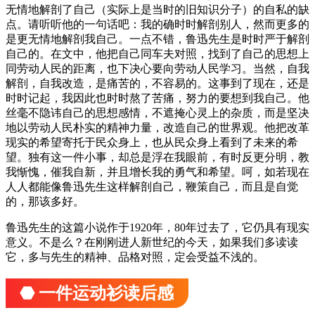
无情地解剖了自己（实际上是当时的旧知识分子）的自私的缺
点。请听听他的一句话吧：我的确时时解剖别人，然而更多的
是更无情地解剖我自己。一点不错，鲁迅先生是时时严于解剖
自己的。在文中，他把自己同车夫对照，找到了自己的思想上
同劳动人民的距离，也下决心要向劳动人民学习。当然，自我
解剖，自我改造，是痛苦的，不容易的。这事到了现在，还是
时时记起，我因此也时时熬了苦痛，努力的要想到我自己。他
丝毫不隐讳自己的思想感情，不遮掩心灵上的杂质，而是坚决
地以劳动人民朴实的精神力量，改造自己的世界观。他把改革
现实的希望寄托于民众身上，也从民众身上看到了未来的希
望。独有这一件小事，却总是浮在我眼前，有时反更分明，教
我惭愧，催我自新，并且增长我的勇气和希望。呵，如若现在
人人都能像鲁迅先生这样解剖自己，鞭策自己，而且是自觉
的，那该多好。
鲁迅先生的这篇小说作于1920年，80年过去了，它仍具有现实
意义。不是么？在刚刚进人新世纪的今天，如果我们多读读
它，多与先生的精神、品格对照，定会受益不浅的。
⬣ 一件运动衫读后感