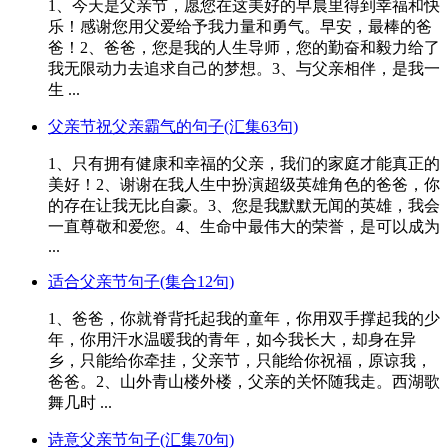
1、今天是父亲节，愿您在这美好的早晨里得到幸福和快
乐！感谢您用父爱给予我力量和勇气。早安，最棒的爸
爸！2、爸爸，您是我的人生导师，您的勤奋和毅力给了
我无限动力去追求自己的梦想。3、与父亲相伴，是我一
生 ...
父亲节祝父亲霸气的句子(汇集63句)
1、只有拥有健康和幸福的父亲，我们的家庭才能真正的
美好！2、谢谢在我人生中扮演超级英雄角色的爸爸，你
的存在让我无比自豪。3、您是我默默无闻的英雄，我会
一直尊敬和爱您。4、生命中最伟大的荣誉，是可以成为
...
适合父亲节句子(集合12句)
1、爸爸，你就脊背托起我的童年，你用双手撑起我的少
年，你用汗水温暖我的青年，如今我长大，却身在异
乡，只能给你牵挂，父亲节，只能给你祝福，原谅我，
爸爸。2、山外青山楼外楼，父亲的关怀随我走。西湖歌
舞几时 ...
诗意父亲节句子(汇集70句)