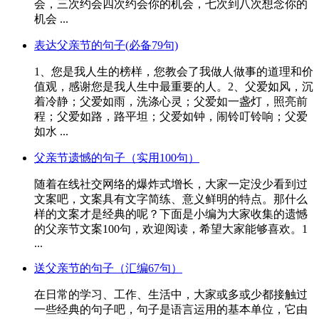
会，三次约会四次约会你的机会，七次到八次想念你的
机会 ...
表达父亲节的句子(必备79句)
1、您是我人生的榜样，您教会了我做人做事的道理和价
值观，感谢您是我人生中最重要的人。2、父爱如风，沉
着冷静；父爱如雨，洗涤心灵；父爱如一盏灯，照亮前
程；父爱如路，路平坦；父爱如钟，闹铃叮铃响；父爱
如水 ...
父亲节遗憾的句子（实用100句）
随着在线社交网络的爆炸式增长，大家一定没少看到过
文案吧，文案具有文字简练、意义鲜明的特点。那什么
样的文案才是经典的呢？下面是小编为大家收集的遗憾
的父亲节文案100句，欢迎阅读，希望大家能够喜欢。1
...
送父亲节的句子（汇编67句）
在日常的学习、工作、生活中，大家或多或少都接触过
一些经典的句子吧，句子是语言运用的基本单位，它由