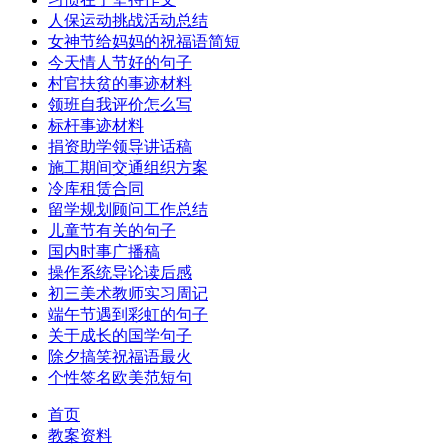
人保运动挑战活动总结
女神节给妈妈的祝福语简短
今天情人节好的句子
村官扶贫的事迹材料
领班自我评价怎么写
标杆事迹材料
捐资助学领导讲话稿
施工期间交通组织方案
冷库租赁合同
留学规划顾问工作总结
儿童节有关的句子
国内时事广播稿
操作系统导论读后感
初三美术教师实习周记
端午节遇到彩虹的句子
关于成长的国学句子
除夕搞笑祝福语最火
个性签名欧美范短句
首页
教案资料