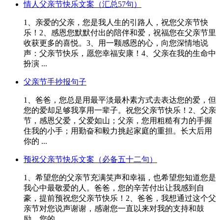
情人父亲节快乐文案（汇总57句）
1、亲爱的父亲，您是我人生的引路人，祝您父亲节快
乐！2、感恩您默默付出的陪伴和爱，祝福您在父亲节里
收获更多的喜悦。3、用一颗感恩的心，向您深情地说
声：父亲节快乐，愿您幸福安康！4、父亲在我的生命中
扮演 ...
父亲节手抄报句子
1、爸爸，您总是用最平淡最朴素方式去表达您的爱，但
您的爱却足够我享用一辈子。祝您父亲节快乐！2、父亲
节，感恩父爱，父爱如山；父亲，您用粗糙有力的手握
住我的小手；用勤奋和毅力挑起家庭的重担。长大后用
你的 ...
预祝父亲节快乐文案（必备五十二句）
1、希望您的父亲节充满笑声和幸福，也希望您知道您是
我心中最敬爱的人。爸爸，您的辛苦付出让我感到自
豪，提前预祝您父亲节快乐！2、爸爸，我想通过这个父
亲节对您说声谢谢，感谢您一直以来对我的支持和鼓
励。您的 ...