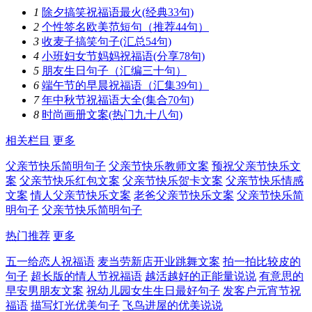
1
除夕搞笑祝福语最火(经典33句)
2
个性签名欧美范短句（推荐44句）
3
收麦子搞笑句子(汇总54句)
4
小班妇女节妈妈祝福语(分享78句)
5
朋友生日句子（汇编三十句）
6
端午节的早晨祝福语（汇集39句）
7
年中秋节祝福语大全(集合70句)
8
时尚画册文案(热门九十八句)
相关栏目
更多
父亲节快乐简明句子
父亲节快乐教师文案
预祝父亲节快乐文
案
父亲节快乐红包文案
父亲节快乐贺卡文案
父亲节快乐情感
文案
情人父亲节快乐文案
老爸父亲节快乐文案
父亲节快乐简
明句子
父亲节快乐简明句子
热门推荐
更多
五一给恋人祝福语
麦当劳新店开业跳舞文案
拍一拍比较皮的
句子
超长版的情人节祝福语
越活越好的正能量说说
有意思的
早安男朋友文案
祝幼儿园女生生日最好句子
发客户元宵节祝
福语
描写灯光优美句子
飞鸟进屋的优美说说