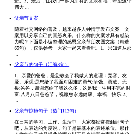
进。3、最后，让我们一起为所有的父亲祈福，希望这个
伟大 ...
父亲节文案
随着社交网络的普及，越来越多人钟情于发布文案，文
案用以分享自己的喜怒哀乐。什么样的文案才具有感染
力呢？下面是小编整理的感恩父亲节朋友圈文案（精选
65句），仅供参考，大家一起来看看吧。1、只知道从那
...
父亲节的句子（汇编8句）
1、亲爱的爸爸，是您教会了我做人的道理：宽容、友
爱、乐观;是您给了我面对困难的勇气:坚强、勇敢、无
畏;爸爸，谢谢您给了我这么多，这是我一生用不完的财
富!八月八日爸爸节，祝愿您永远健康、幸福、快乐!2、
...
父亲节惊艳句子（热门113句）
在日常的学习、工作、生活中，大家都经常接触到句子
吧，从表达的角度说，句子是最基本的表述单位。那什