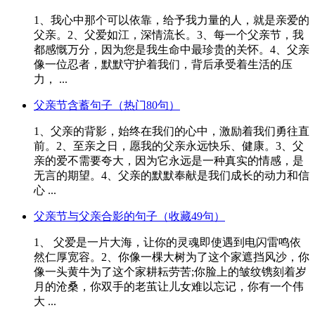
1、我心中那个可以依靠，给予我力量的人，就是亲爱的
父亲。2、父爱如江，深情流长。3、每一个父亲节，我
都感慨万分，因为您是我生命中最珍贵的关怀。4、父亲
像一位忍者，默默守护着我们，背后承受着生活的压
力， ...
父亲节含蓄句子（热门80句）
1、父亲的背影，始终在我们的心中，激励着我们勇往直
前。2、至亲之日，愿我的父亲永远快乐、健康。3、父
亲的爱不需要夸大，因为它永远是一种真实的情感，是
无言的期望。4、父亲的默默奉献是我们成长的动力和信
心 ...
父亲节与父亲合影的句子（收藏49句）
1、 父爱是一片大海，让你的灵魂即使遇到电闪雷鸣依
然仁厚宽容。2、你像一棵大树为了这个家遮挡风沙，你
像一头黄牛为了这个家耕耘劳苦;你脸上的皱纹镌刻着岁
月的沧桑，你双手的老茧让儿女难以忘记，你有一个伟
大 ...